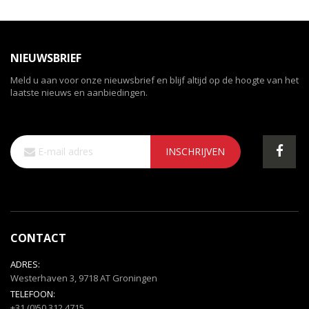
NIEUWSBRIEF
Meld u aan voor onze nieuwsbrief en blijf altijd op de hoogte van het
laatste nieuws en aanbiedingen.
Abonneer
INSCHRIJVEN
u
op
onze
nieuwsbrief
CONTACT
ADRES:
Westerhaven 3, 9718 AT Groningen
TELEFOON:
+31 (0)50 312 4715