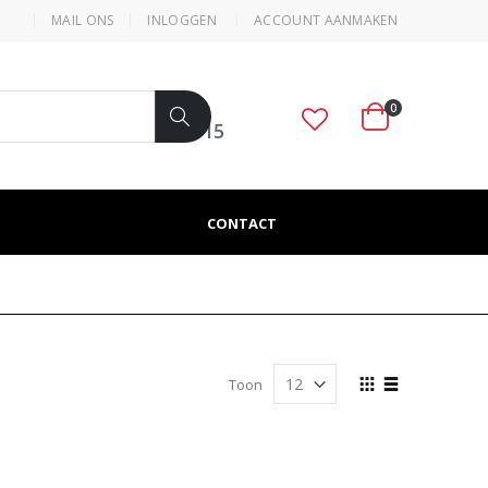
MAIL ONS
INLOGGEN
ACCOUNT AANMAKEN
0
VRAGEN? BEL ONS
050 312 4715
Cart
Zoek
CONTACT
Tonen
Toon
als
Foto-
Lijst
tabel