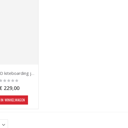
l
BLIZZARD kiteboarding jacket
Rating:
0%
€ 229,00
IN WINKELWAGEN