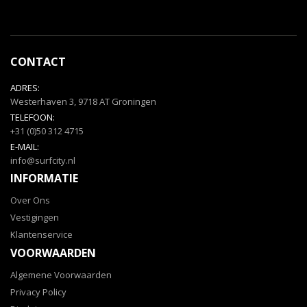
onze
nieuwsbrief
CONTACT
ADRES:
Westerhaven 3, 9718 AT Groningen
TELEFOON:
+31 (0)50 312 4715
E-MAIL:
info@surfcity.nl
INFORMATIE
Over Ons
Vestigingen
Klantenservice
VOORWAARDEN
Algemene Voorwaarden
Privacy Policy