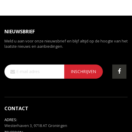
NIEUWSBRIEF
Meld u aan voor onze nieuwsbrief en blijf altijd op de hoogte van het
laatste nieuws en aanbiedingen.
Abonneer
INSCHRIJVEN
u
op
onze
nieuwsbrief
CONTACT
ADRES:
Westerhaven 3, 9718 AT Groningen