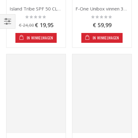
Island Tribe SPF 50 CLEAR GEL 100 ML
F-One Unibox vinnen 35mm - 4 stuks
Rating:
Rating:
0%
0%
Speciale
€ 19,95
€ 59,99
€ 24,00
prijs
Filteren
IN WINKELWAGEN
IN WINKELWAGEN