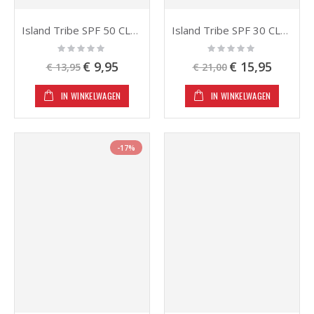
Island Tribe SPF 50 CLEAR GEL STICK
Island Tribe SPF 30 CLEAR GEL SPRAY 125ML
Rating:
Rating:
0%
0%
Speciale
Speciale
€ 9,95
€ 15,95
€ 13,95
€ 21,00
prijs
prijs
IN WINKELWAGEN
IN WINKELWAGEN
-17%