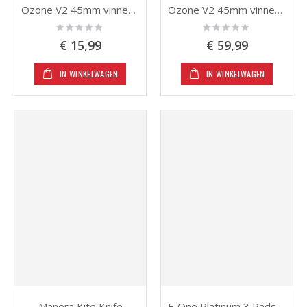
Ozone V2 45mm vinnen - 1 stuk
Ozone V2 45mm vinnen - 4 stuks
Rating:
Rating:
0%
0%
€ 15,99
€ 59,99
IN WINKELWAGEN
IN WINKELWAGEN
Manera Kite Knife
F-One Platinum 3 Pads & Straps