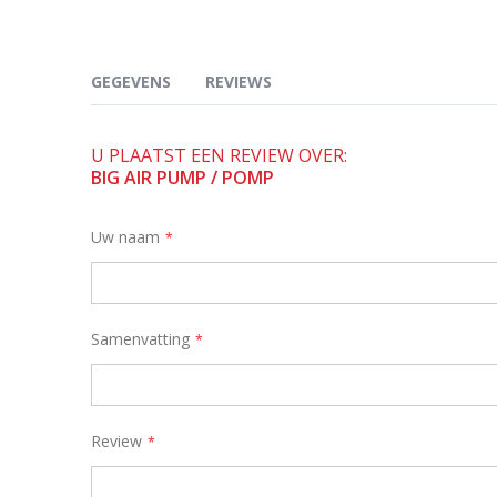
gallerij
GEGEVENS
REVIEWS
U PLAATST EEN REVIEW OVER:
Supplied with 4 adapters to meet different valves incl
BIG AIR PUMP / POMP
Inflate and deflate options.
Uw naam
Max pressure : 2.0 bar = 13 PSI.
Dimensions: 50 x 28 x 11 cm.
Samenvatting
Review