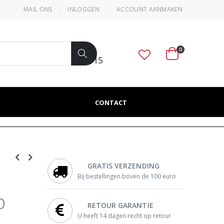
MAIL ONS
INLOGGEN
ACCOUNT AANMAKEN
0
VRAGEN? BEL ONS
050 312 4715
Cart
Zoek
CONTACT
GRATIS VERZENDING
Bij bestellingen boven de 100 euro
p
RETOUR GARANTIE
U heeft 14 dagen recht op retour