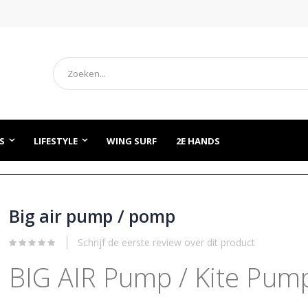
Zoek
S
LIFESTYLE
WING SURF
2E HANDS
Big air pump / pomp
Schrijf de eerste review over dit product
BIG AIR
Pump / Kite Pum