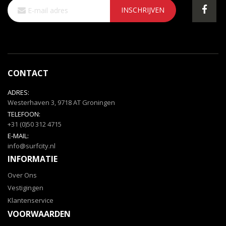
Abonneer
INSCHRIJVEN
u
op
onze
nieuwsbrief
CONTACT
ADRES:
Westerhaven 3, 9718 AT Groningen
TELEFOON:
+31 (0)50 312 4715
E-MAIL:
info@surfcity.nl
INFORMATIE
Over Ons
Vestigingen
Klantenservice
VOORWAARDEN